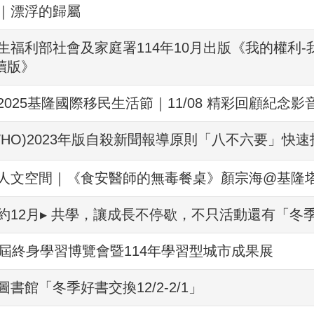
｜漂浮的歸屬
生福利部社會及家庭署114年10月出版《我的權利-
讀版》
025基隆國際移民生活節｜11/08 精彩回顧紀念
WHO)2023年版自殺新聞報導原則「八不六要」快
人文空間｜《食安醫師的無毒餐桌》顏宗海@基隆
約12月▸ 共學，讓成長不停歇，不只活動還有「冬季
9屆終身學習博覽會暨114年學習型城市成果展
書館「冬季好書交換12/2-2/1」