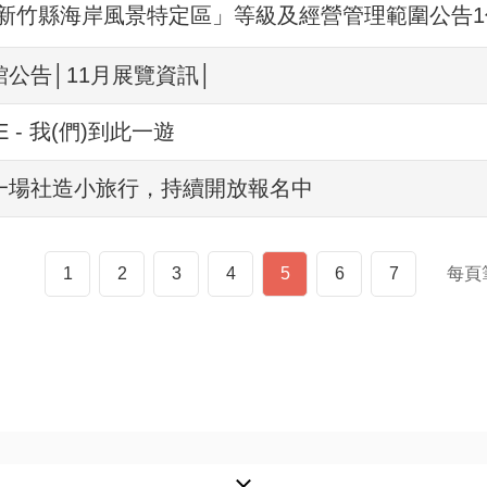
新竹縣海岸風景特定區」等級及經營管理範圍公告1
館公告│11月展覽資訊│
ME - 我(們)到此一遊
後一場社造小旅行，持續開放報名中
1
2
3
4
5
6
7
每頁