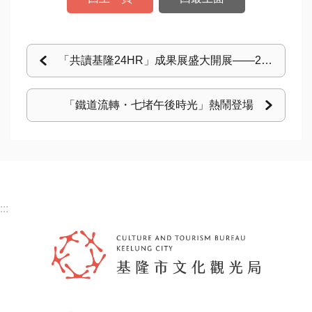
English
資
「共讀基隆24HR」成果展盛大開展——21家場域齊聚分享，看見城市閱讀的感動溫度
料
開
放
「鐵道流轉・七堵午後時光」熱鬧登場
宣
告
隱
私
:::
權
資
訊
安
全