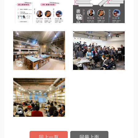
資
訊
認
識
本
局
回
首
頁
網
站
導
覽
回上一頁
回最上面