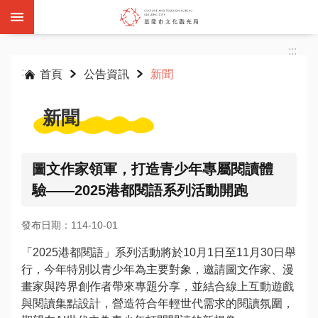
跳到主要內容區塊
:::
:::
首頁
公告資訊
新聞
新聞
基
隆
圖文作家領軍，打造青少年專屬閱讀體
雙
驗——2025港都閱語系列活動開跑
層
觀
發布日期：114-10-01
光
巴
「2025港都閱語」系列活動將於10月1日至11月30日舉
士
行，今年特別以青少年為主要對象，邀請圖文作家、漫
畫家與跨界創作者帶來專題分享，並結合線上互動遊戲
活
與閱讀集點設計，營造符合年輕世代需求的閱讀氛圍，