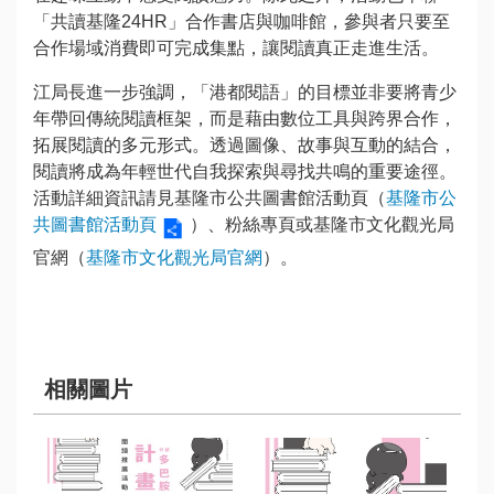
「共讀基隆24HR」合作書店與咖啡館，參與者只要至
數
合作場域消費即可完成集點，讓閱讀真正走進生活。
位
江局長進一步強調，「港都閱語」的目標並非要將青少
專
年帶回傳統閱讀框架，而是藉由數位工具與跨界合作，
區
拓展閱讀的多元形式。透過圖像、故事與互動的結合，
閱讀將成為年輕世代自我探索與尋找共鳴的重要途徑。
主
活動詳細資訊請見基隆市公共圖書館活動頁（
基隆市公
題
共圖書館活動頁
）、粉絲專頁或基隆市文化觀光局
網
官網（
基隆市文化觀光局官網
）。
站
便
民
服
相關圖片
務
公
開