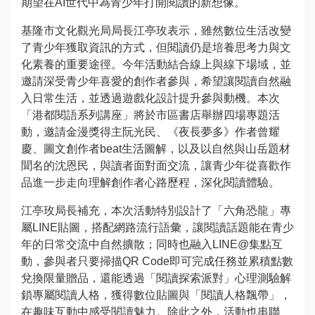
動
期望在AI世代中為青少年打開閱讀的新想像。
訊
基隆市文化觀光局局長江亭玫表示，雖然數位生活改變
息
了青少年獲取資訊的方式，但閱讀仍是培養思考力與文
化素養的重要途徑。今年活動結合線上與線下場域，並
公
邀請深受青少年喜愛的創作者參與，希望讓閱讀自然融
告
入日常生活，並透過遊戲化設計提升參與動機。本次
資
「港都閱語系列講座」將於市區書店舉辦四場專題活
訊
動，邀請金漫獎得主阮光民、《夜長夢多》作者曾耀
慶、圖文創作者beat生活圖解，以及以自然與山岳題材
焦
聞名的沈恩民，與讀者面對面交流，讓青少年從喜歡作
點
品進一步走向理解創作者心路歷程，深化閱讀體驗。
活
江亭玫局長補充，本次活動特別設計了「六角恐龍」專
動
屬LINE貼圖，搭配網路流行語彙，讓閱讀話題能在青少
年的日常交流中自然擴散；同時也融入LINE@集點互
旅
動，參與者只要掃描QR Code即可完成任務並累積點數
遊
兌換限量贈品，還能透過「閱讀探索派對」心理測驗解
攻
鎖專屬閱讀人格，獲得數位貼圖與「閱讀人格飄帶」，
略
在趣味互動中感受閱讀魅力。除此之外，活動也串聯