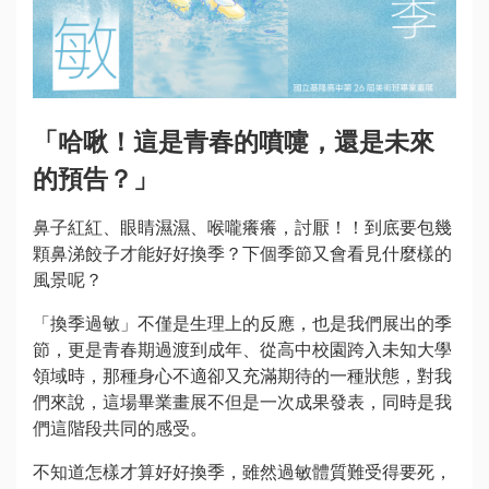
動
訊
息
公
「哈啾！這是青春的噴嚏，還是未來
告
資
的預告？」
訊
鼻子紅紅、眼睛濕濕、喉嚨癢癢，討厭！！到底要包幾
焦
顆鼻涕餃子才能好好換季？下個季節又會看見什麼樣的
點
風景呢？
活
「換季過敏」不僅是生理上的反應，也是我們展出的季
動
節，更是青春期過渡到成年、從高中校園跨入未知大學
領域時，那種身心不適卻又充滿期待的一種狀態，對我
旅
們來說，這場畢業畫展不但是一次成果發表，同時是我
遊
們這階段共同的感受。
攻
略
不知道怎樣才算好好換季，雖然過敏體質難受得要死，