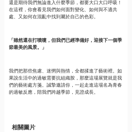
還是期待我們無論進入什麼季節，都要大口大口呼吸！
在這裡，你會看見我們如何面對變化、如何與不適共
數
處、又如何在混亂中找到屬於自己的色彩。
位
專
區
「雖然還在打噴嚏，但我們已經準備好，迎接下一個季
節最美的風景。」
主
題
網
站
我們把那些焦慮、迷惘與熱情，全都揉進了藝術裡。如
果說生活中的過敏需要抗組織胺，那麼這場展覽就是我
們的藝術處方箋。誠摯邀請你，一起走進這場名為青春
便
的過敏反應，陪我們跨越季節，見證成長。
民
服
務
公
相關圖片
開