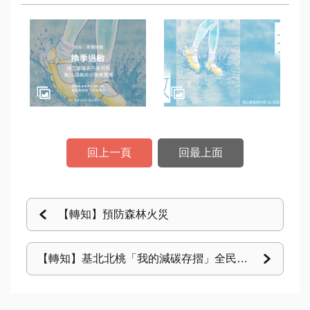
資
訊
認
識
本
局
回上一頁
回最上面
回
首
頁
【轉知】預防森林火災
網
站
【轉知】基北北桃「我的減碳存摺」全民運動
導
覽