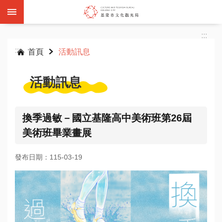
跳到主要內容區塊
:::
:::
首頁
活動訊息
活動訊息
基
隆
換季過敏－國立基隆高中美術班第26屆
雙
美術班畢業畫展
層
觀
發布日期：115-03-19
光
巴
士
活