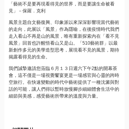
動
「藝術不是要再現看得見的世界，而是要讓生命被看
訊
見」－保羅．克利
息
風景主題自文藝復興、印象派以來深深影響現當代藝術
的走向，此展以「風景」作為隱喻，在後疫情時代我們
公
走入看山不再是山的風景，唯有重新探索內在「看不見
告
風景」回首也許醒悟看山又是山。「510藝術群」以最
資
新創作多元的美學造型思考，展現看不見的風景，期待
訊
揭露看得見的生命。
焦
我們誠摯邀請您蒞臨６月１３日週六下午2點的開幕茶
點
會，這不僅是一場視覺饗宴更是一場感官與心靈的跨時
活
空旅行。在快速變動的時代中藝術提供了一種沈澱與對
動
話的可能，讓人們得以暫時放慢腳步細細體會生活中的
細節與美感，感受藝術所帶來的溫度與力量。
旅
遊
攻
略