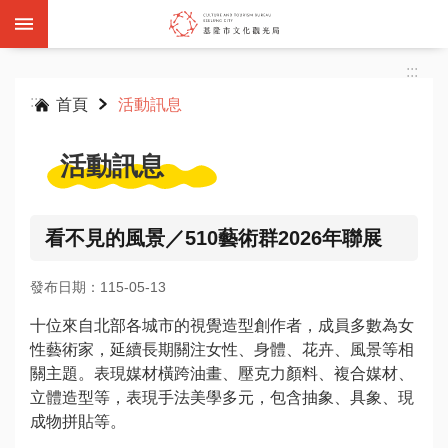
跳到主要內容區塊
:::
:::
首頁
活動訊息
活動訊息
基
隆
看不見的風景／510藝術群2026年聯展
雙
層
發布日期：115-05-13
觀
光
十位來自北部各城市的視覺造型創作者，成員多數為女
巴
性藝術家，延續長期關注女性、身體、花卉、風景等相
士
關主題。表現媒材橫跨油畫、壓克力顏料、複合媒材、
立體造型等，表現手法美學多元，包含抽象、具象、現
成物拼貼等。
活