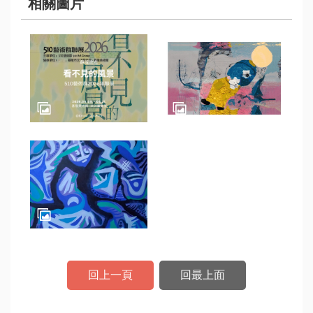
相關圖片
數
位
專
區
主
題
網
站
便
民
服
務
回上一頁
回最上面
公
開