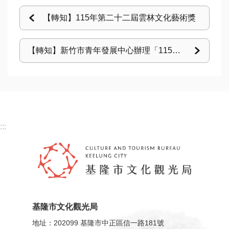
資
【轉知】115年第二十二屆雲林文化藝術獎
訊
認
【轉知】新竹市青年發展中心辦理「115年度AI領航青年數位工具補助計畫」
識
本
局
回
:::
首
頁
網
站
導
基隆市文化觀光局
覽
地址：202099 基隆市中正區信一路181號