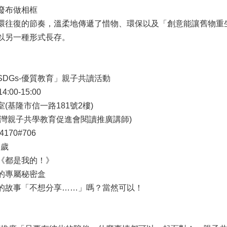
廢布做相框

環往復的節奏，溫柔地傳遞了惜物、環保以及「創意能讓舊物重
以另一種形式長存。

DGs-優質教育」親子共讀活動

:00-15:00

(基隆市信一路181號2樓)

灣親子共學教育促進會閱讀推廣講師)

170#706

歲

《都是我的！》

的專屬秘密盒

的故事「不想分享……」嗎？當然可以！
