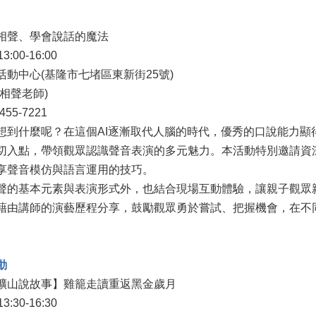
相聲、學會說話的魔法

:00-16:00

動中心(基隆市七堵區東新街25號)

相聲老師)

5-7221

想到什麼呢？在這個AI逐漸取代人腦的時代，優秀的口說能力顯
切入點，帶領觀眾認識聲音表演的多元魅力。本活動特別邀請資
享聲音模仿與語言運用的技巧。

聲的基本元素與表演形式外，也結合現場互動體驗，讓親子觀眾
藉由講師的演藝歷程分享，鼓勵觀眾勇於嘗試、把握機會，在不同
動
礦山說故事】雞籠走讀重返黑金歲月 

:30-16:30
