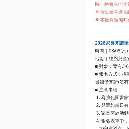
時，將會取消其
❖ 活動通常含
❖ 本館保留隨
2026家長閱讀
時間｜08/08(六) 1
地點｜總館兒童室(
■ 對象：育有3
■ 報名方式：
書館借閱證(沒有
■ 注意事項

 1. 為強化圖
 2. 兒童如當
 3. 家長需於
 4. 報名表單中
   (1)兒童姓名、性別、出生年月日。
