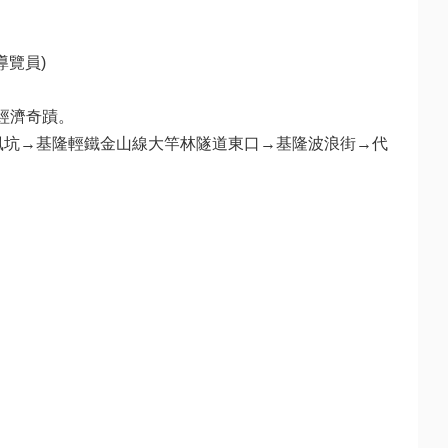
覽員)

濟奇蹟。

風坑→基隆輕鐵金山線大竿林隧道東口→基隆波浪街→代