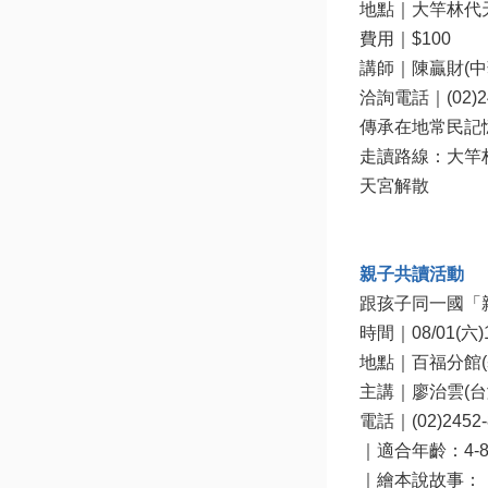
地點｜大竿林代天
費用｜$100

講師｜陳贏財(中
洽詢電話｜(02)242
傳承在地常民記
走讀路線：大竿
天宮解散

親子共讀活動
跟孩子同一國「
時間｜08/01(六)10
地點｜百福分館(
主講｜廖治雲(台
電話｜(02)2452-8
｜適合年齡：4-8
｜繪本說故事：