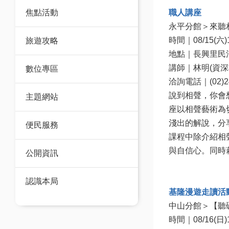
職人講座
焦點活動
永平分館＞來聽
時間｜08/15(六)13
旅遊攻略
地點｜長興里民活
講師｜林明(資深
數位專區
洽詢電話｜(02)245
說到相聲，你會
主題網站
座以相聲藝術為
淺出的解說，分
便民服務
課程中除介紹相
與自信心。同時
公開資訊
認識本局
基隆漫遊走讀活
中山分館＞【聽
時間｜08/16(日)13