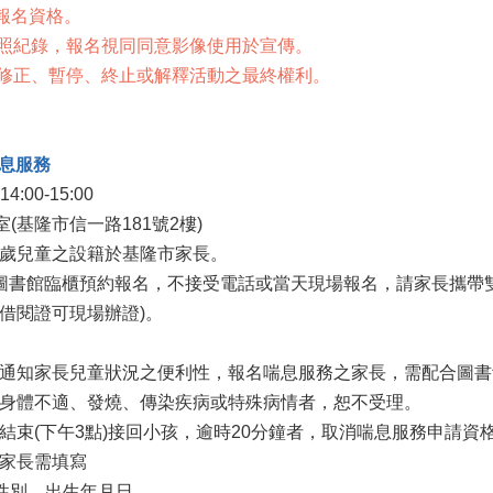
報名資格。

拍照紀錄，報名視同同意影像使用於宣傳。

時修正、暫停、終止或解釋活動之最終權利。
喘息服務
4:00-15:00

基隆市信一路181號2樓) 

-6歲兒童之設籍於基隆市家長。 

採圖書館臨櫃預約報名，不接受電話或當天現場報名，請家長攜帶
借閱證可現場辦證)。 

書館通知家長兒童狀況之便利性，報名喘息服務之家長，需配合圖書館
日有身體不適、發燒、傳染疾病或特殊病情者，恕不受理。 

活動結束(下午3點)接回小孩，逾時20分鐘者，取消喘息服務申請資格
，家長需填寫
