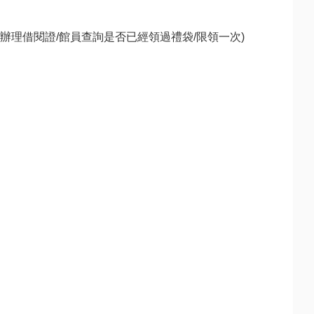
辦理借閱證/館員查詢是否已經領過禮袋/限領一次)
