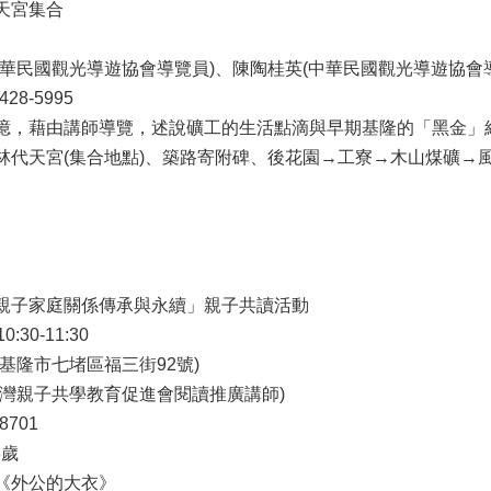
宮集合

華民國觀光導遊協會導覽員)、陳陶桂英(中華民國觀光導遊協會導
8-5995

憶，藉由講師導覽，述說礦工的生活點滴與早期基隆的「黑金」經
林代天宮(集合地點)、築路寄附碑、後花園→工寮→木山煤礦→
親子家庭關係傳承與永續」親子共讀活動

:30-11:30

基隆市七堵區福三街92號)

灣親子共學教育促進會閱讀推廣講師)

701

歲

《外公的大衣》
