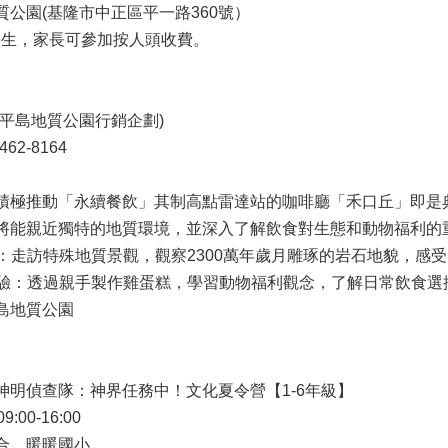
公園(基隆市中正區平一路360號）

學生，家長可參加按人頭收費。

平島地質公園行銷企劃)

2-8164

積極推動「永續餐飲」其制高點雷達站的咖啡廳「禾口丘」即是
將能親近獨特的地質環境，並深入了解飲食對生態和動物福利的重
覽：走訪特殊地質景觀，觀察2300萬年歲月雕琢的岩石地貌，感受
糕體驗：透過親手製作雞蛋糕，學習動物福利觀念，了解日常飲食選
島地質公園

明偵查隊：神界任務中！文化夏令營【1-6年級】

:00-16:00

合、暖暖國小
