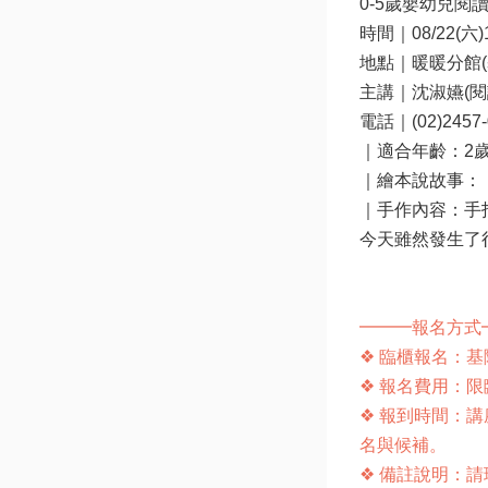
0-5歲嬰幼兒
時間｜08/22(六)10
地點｜暖暖分館(
主講｜沈淑嬿(閱
電話｜(02)2457-0
｜適合年齡：2歲
｜繪本說故事：
｜手作內容：手指
今天雖然發生了
━━━報名方式━
❖ 臨櫃報名：
❖ 報名費用：
❖ 報到時間：
名與候補。

❖ 備註說明：