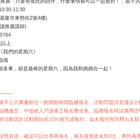
閱讀推廣「只要有彼此的陪伴，什麼事情都可以一起面對！」親子共
:30-11:30

基隆市東勢街2號4樓)

讀推廣講師)

764

以上

《我們的星期六》

偶

很多事，卻是最棒的星期六，因為我和媽媽在一起！ 

━━

基隆市公共圖書館任一館開館時間臨櫃報名，活動問題請直撥該分館
限臨櫃繳交，中低收入戶讀者之報名費全免，臨櫃報名時請攜帶證明
講座活動請於活動開始前10分鐘完成報到，如未報到視同釋出名
請珍惜資源，確認可以出席再報名，報名後無故未到3次，將列為