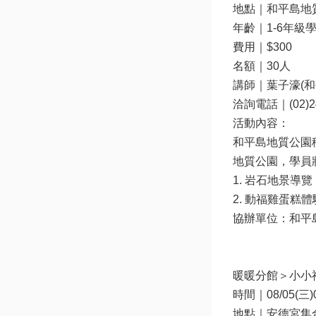
地點｜和平島地質
年齡｜1-6年級
費用｜$300

名額｜30人

講師｜葉子濠(和
洽詢電話｜(02)246
活動內容：

和平島地質公園
地質公園，學員
1. 岩石地景導
2. 動福雞蛋
協辦單位：和平
暖暖分館＞小小神
時間｜08/05(三)09
地點｜安德宮集