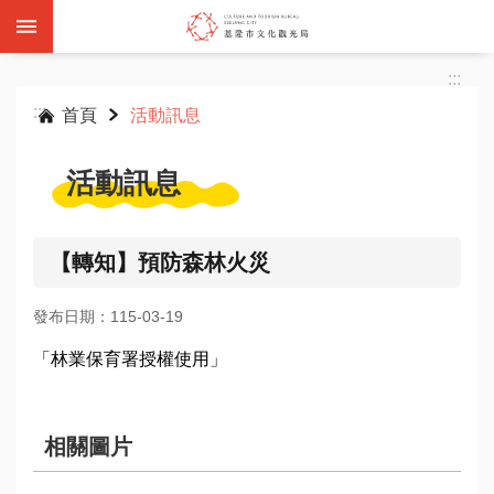
跳到主要內容區塊
:::
:::
首頁
活動訊息
活動訊息
基
隆
【轉知】預防森林火災
雙
層
發布日期：115-03-19
觀
光
「林業保育署授權使用」
巴
士
相關圖片
活