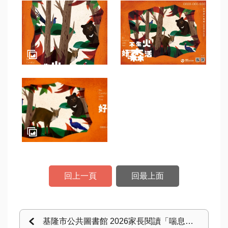
動
訊
息
公
告
資
訊
焦
點
活
動
回上一頁
回最上面
旅
遊
攻
略
基隆市公共圖書館 2026家長閱讀「喘息服務」