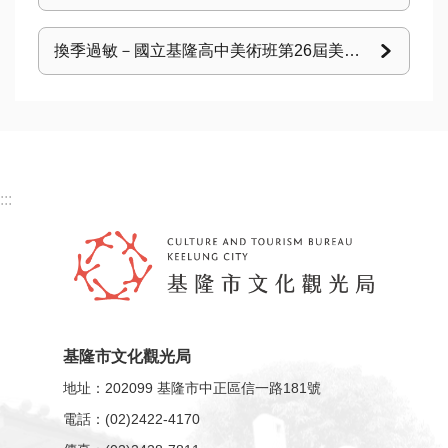
數
換季過敏－國立基隆高中美術班第26屆美術班畢業畫展
位
專
區
主
題
:::
網
站
便
民
服
基隆市文化觀光局
務
地址：202099 基隆市中正區信一路181號
公
電話：(02)2422-4170
開