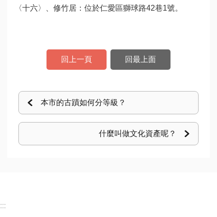
〈十六〉、修竹居：位於仁愛區獅球路42巷1號。
數
位
專
區
回上一頁
回最上面
主
題
本市的古蹟如何分等級？
網
站
什麼叫做文化資產呢？
便
民
服
務
公
:::
開