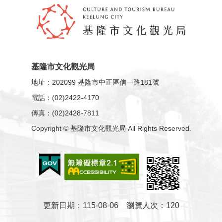
資
訊
認
識
基隆市文化觀光局
本
地址：202099 基隆市中正區信一路181號
局
電話：(02)2422-4170
傳真：(02)2428-7811
回
首
Copyright © 基隆市文化觀光局 All Rights Reserved.
頁
網
站
導
覽
更新日期
115-08-06
瀏覽人次
120