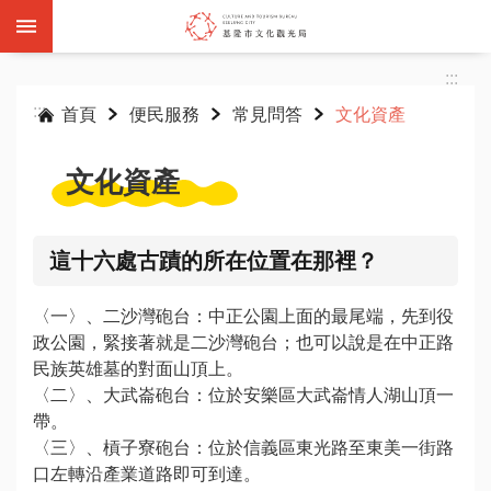
跳到主要內容區塊
:::
:::
首頁
便民服務
常見問答
文化資產
文化資產
基
隆
這十六處古蹟的所在位置在那裡？
雙
層
〈一〉、二沙灣砲台：中正公園上面的最尾端，先到役
觀
政公園，緊接著就是二沙灣砲台；也可以說是在中正路
光
民族英雄墓的對面山頂上。
巴
〈二〉、大武崙砲台：位於安樂區大武崙情人湖山頂一
士
帶。
〈三〉、槓子寮砲台：位於信義區東光路至東美一街路
活
口左轉沿產業道路即可到達。