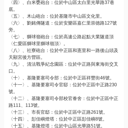
動
〈四〉、白米甕砲台：位於中山區太白里光華路37巷
訊
底。
息
〈五〉、木山砲台：位於基隆市中山區文化里。
〈六〉、劉銘傳隧道：位於安樂區嘉仁里崇德路127號
公
旁。
告
〈七〉、獅球嶺砲台：位於高速公路起點大業隧道頂
資
〈仁愛區獅球里獅球嶺頂〉。
訊
〈八〉、社寮砲台：位於中正區和憲里和一路後山頭及
天顯宮後方營區。
〈九〉、清法戰爭紀念園區：位於中正路與東海街交叉
焦
口。
點
〈十〉、基隆要塞司令部：位於中正區祥豐街46號。
活
〈十一〉、基隆要塞司令官邸：位於中正區中正路230
動
號。
〈十二〉、基隆要塞司令部校官眷舍：位於中正區中正
旅
路111、113號。
遊
〈十三〉、市長官邸：位於中正區中正路261號。
攻
〈十四〉、彭佳嶼燈塔：位於中正區彭佳嶼8號。
略
〈十五〉、基隆燈塔：位於中山區光華路51號。