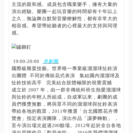
宣
主流的親和感。成員包含職業樂手，擁有大量的
告
演出經驗。樂團一起玩音樂的時間卻有十年以上
之久，無論舞台默契音樂瞭解性，都有非常大的
個
相容感。希望帶給聽者的心裡最大的支持與同理
資
感。
保
護
專
區
19:00-20:00
虎劇團
國際級雜耍技藝。世界唯一專業級溜溜球扯鈴演
出團體 不同於傳統花式表演 集結國內溜溜球及
資
扯鈴技術高手 完美結合肢體極限的視覺震撼
訊
成立於 2007 年，由一群非傳統科班生熱愛溜溜球
圖
與扯鈴的年輕人所組成，自成軍以來，劇團的成
像
員們獲獎無數，將與眾不同的溜溜球與扯鈴表演
化
帶給各地的觀眾，2011年獲選「台北國際花卉博
覽會」指定表演團隊，演出作品「讓夢轉動」 ，
政
至今演出場次超過200餘場。2012年起於全台各地
府
演出四號作品「歡迎光臨」，2016年我們溜溜球