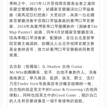
專輯之中。2015年12月受視障音樂基金會之邀與
長榮交響樂團合作，於國家音樂廳演出口琴協奏
曲《羅馬尼亞幻想曲》大受好評，為第一位在國
家音樂廳演奏半音階口琴協奏曲的臺灣口琴音樂
家。2016年為臺灣茱蒂口琴樂團創作《測繪者The
Map Painter》組曲，同年8月於國家音樂廳首演。
現為專職口琴演奏家、配樂師，並任台北基督學
院音樂主修講師、財團法人台北市視障音樂文教
基金會師資等，致力於臺灣口琴音樂藝術與教育
推廣。
吉吉影（曾國瑜）Ｇ.Shadow 吉他 Guitar
Ｍr.Why創團團長，歌手、吉他手兼創作人。演奏
風格廣泛，舉凡搖滾、藍調、放克、爵士、流行
乃至Finder Style等曲風皆有涉獵並能獨樹一格。
吉吉指的就是英文中的Guitar & Grooving (吉他與
律動)，同時也指英文中的Good Game ，期許自己
的人生和音樂就像是一場不會後悔的遊戲。