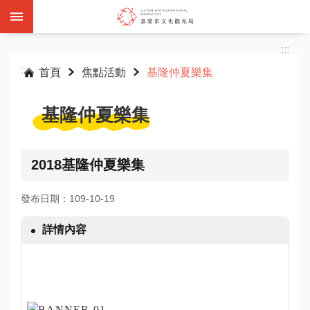
跳到主要內容區塊
:::
:::
首頁
焦點活動
基隆仲夏樂集
基隆仲夏樂集
基
隆
2018基隆仲夏樂集
雙
層
發布日期：109-10-19
觀
光
詳情內容
巴
士
活