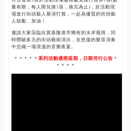
量有限，每人限兌換1張，換完為止)，於活動現
數
場進行街頭藝人展演打賞，一起為優質的街頭藝
位
人鼓勵、加油！
專
區
邀請大家蒞臨欣賞基隆港市獨有的水岸風情，同
時體驗多元的街頭藝術演出，在悠揚的樂音演奏
中交織一場浪漫的音樂夜宴。
主
題
＊＊＊＊＊
系列活動遇雨延期，日期另行公告
＊
網
＊＊＊＊
站
便
民
服
務
公
開