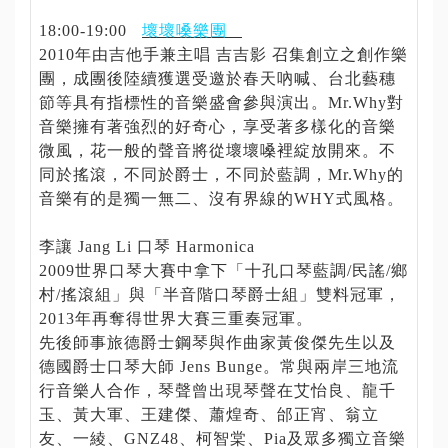
18:00-19:00
壞壞嗓樂團
2010年由吉他手兼主唱 吉吉影 召集創立之創作樂
團，成團後陸續獲選受邀於春天吶喊、台北藝穗
節等具有指標性的音樂盛會參與演出。Mr.Why對
音樂擁有著強烈的好奇心，享受著多樣化的音樂
微風，花一般的聲音將從壞壞嗓裡綻放開來。不
同於搖滾，不同於爵士，不同於藍調，Mr.Why的
音樂有的是獨一無二、沒有界線的WHY式風格。
李讓 Jang Li 口琴 Harmonica
2009世界口琴大賽中拿下「十孔口琴藍調/民謠/鄉
村/搖滾組」與「半音階口琴爵士組」雙料冠軍，
2013年再奪得世界大賽三重奏冠軍。
先後師事旅德爵士鋼琴與作曲家黃俊傑先生以及
德國爵士口琴大師 Jens Bunge。常與兩岸三地流
行音樂人合作，琴聲曾出現琴聲在艾怡良、龍千
玉、黃大軍、王建傑、蕭煌奇、邰正宵、翁立
友、一綾、GNZ48、柯智棠、Pia及眾多獨立音樂