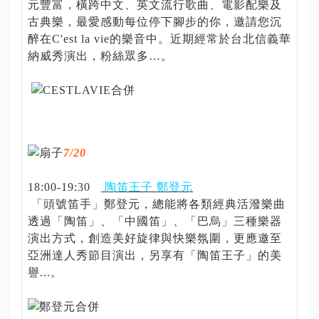
元豐富，橫跨中文、英文流行歌曲、電影配樂及
古典樂，最愛感動每位停下腳步的你，邀請您沉
醉在C'est la vie的樂音中。近期經常於台北信義華
納威秀演出，粉絲眾多…。
7/20
18:00-19:30
陶笛王子 鄭登元
「頭號笛手」鄭登元，總能將各類經典活潑樂曲
透過「陶笛」、「中國笛」、「巴烏」三種樂器
演出方式，創造美好旋律與快樂氛圍，更應邀至
亞洲達人秀節目演出，另享有「陶笛王子」的美
譽...。