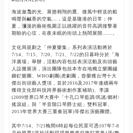
動
訊
海波瀲灩的光、展翅翱翔的鷹、微風中輕送的船
息
鳴聲與鹹香的空氣…，這是基隆港的日常；仲
夏，瀰漫的藝術氛圍正以跳躍的音符高調撞擊著
公
期盼的心弦，在夜未眠的街頭上熱鬧展開……。
告
資
文化局規劃之「仲夏樂集」系列表演活動將於
訊
7/14、7/15、7/20、7/21、7/22的日暮時分於「海
洋廣場」舉辦，活動內容包括表演活動及街頭藝
人設攤展演，演出團隊包括本市在地獨立樂團鏽
焦
鉚釘樂團、WHO劇團(虎劇團，曾榮獲台灣十大
點
傑出街頭藝人獎項，並於2016及2017年連續兩年
活
獲得文化部科技跨界藝術創作案補助)、李讓
動
(2009世界口琴大賽中「十孔口琴藍調/民謠/鄉村/
搖滾組」與「半音階口琴爵士組」雙料冠軍、
旅
2013年世界大賽三重奏冠軍)等傑出演藝團體。
遊
攻
其中7/14、7/21晚間6時起每位民眾可憑107年7-8
略
月份發票5張於活動現場服務處兌換打賞券1張(數