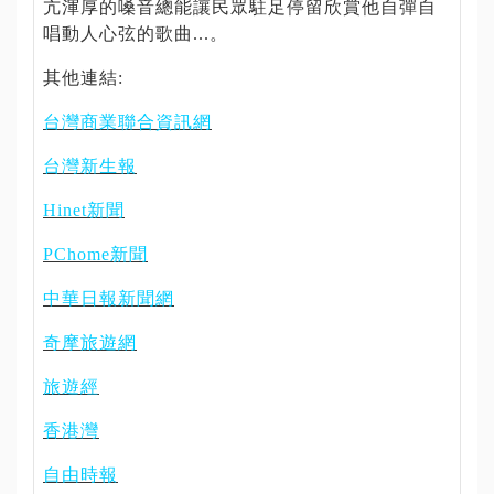
亢渾厚的嗓音總能讓民眾駐足停留欣賞他自彈自
唱動人心弦的歌曲...。
其他連結:
台灣商業聯合資訊網
台灣新生報
Hinet新聞
PChome新聞
中華日報新聞網
奇摩旅遊網
旅遊經
香港灣
自由時報