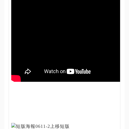
資
訊
認
識
本
局
回
首
頁
網
站
導
覽