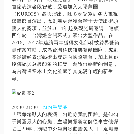
資
首席表演者段智敏，受邀加入太陽劇團
訊
（KURIOS）參與演出。除多次受邀到各大電視
公
媒體節目演出，虎劇團更榮獲台灣十大傑出街頭
開
藝人的獎項，並於2014年起受觀光局邀請，連續
四年於「台灣燈會閉幕式」演出大型作品。在
廉
2016、2017年連續兩年獲得文化部科技跨界藝術
政
創作案補助，成為台灣科技雜耍領頭團隊，虎劇
宣
團從街頭表演藝術出發走向國際舞台，加上且跳
導
脫傳統與刻板印象的框架，創造出嶄新的創意，
為台灣保留本土文化並賦予其充滿年輕的新生
命。
20:00-21:00
勾勾手樂團
「讓每場動人的表演，勾近你我的距離」是勾勾
手樂團最大的心願，主唱樂覺新老師從事吉他彈
唱近20年，演唱中外經典歌曲膾炙人口，近期更