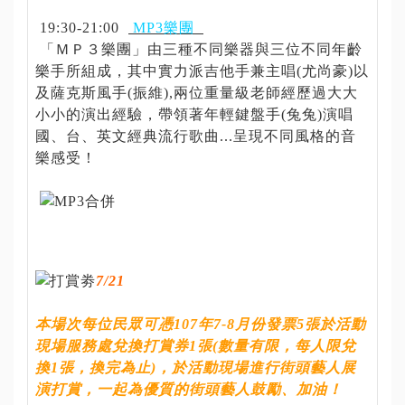
19:30-21:00
MP3樂團
「ＭＰ３樂團」由三種不同樂器與三位不同年齡
樂手所組成，其中實力派吉他手兼主唱(尤尚豪)以
及薩克斯風手(振維),兩位重量級老師經歷過大大
小小的演出經驗，帶領著年輕鍵盤手(兔兔)演唱
國、台、英文經典流行歌曲...呈現不同風格的音
樂感受！
7/21
本場次每位民眾可憑107年7-8月份發票5張於活動
現場服務處兌換打賞券1張(數量有限，每人限兌
換1張，換完為止)，於活動現場進行街頭藝人展
演打賞，一起為優質的街頭藝人鼓勵、加油！