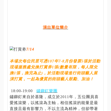
English
資
料
演出單位簡介
開
放
宣
告
7/14
本場次每位民眾可憑107年7-8月份發票5張於活動
隱
現場服務處兌換打賞券1張(數量有限，每人限兌
私
換1張，換完為止)，於活動現場進行街頭藝人展
權
演打賞，一起為優質的街頭藝人鼓勵、加油！
資
18:00-19:00
鏽鉚釘樂團
訊
鏽鉚釘來自於基隆，成立於2011年，五位團員喜
安
愛搖滾樂，以搖滾為主軸，相信搖滾的能量是最
全
直接且最有影響力，不以主流為精神，但卻帶著