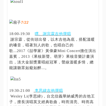
7/22
18:00-19:30
嘿、謝宗霖吉他彈唱
謝宗霖，從街頭出發，以木吉他為底，搭配溫暖
的嗓音，唱著別人的歌，也唱自己的
歌...2017《喆學家》黃偉豪Mini Concert擔任演出
嘉賓，2013《果核新聲。萌芽》果核音樂計畫演
出，淡大金韶獎重唱組冠軍，聲線溫暖多情，總
能讓聽眾如癡如醉...。
19:30-21:00
李思緯吉他彈唱
Wesley Li(李思緯)，台北信義華納威秀的吉他王
子，擅長演唱英文經典歌曲，時而清亮、時而高