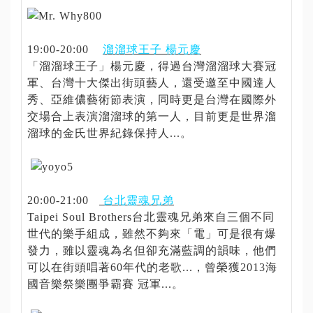
19:00-20:00
溜溜球王子 楊元慶
「溜溜球王子」楊元慶，得過台灣溜溜球大賽冠
軍、台灣十大傑出街頭藝人，還受邀至中國達人
秀、亞維儂藝術節表演，同時更是台灣在國際外
交場合上表演溜溜球的第一人，目前更是世界溜
溜球的金氏世界紀錄保持人...。
20:00-21:00
台北靈魂兄弟
Taipei Soul Brothers台北靈魂兄弟來自三個不同
世代的樂手組成，雖然不夠來「電」可是很有爆
發力，雖以靈魂為名但卻充滿藍調的韻味，他們
可以在街頭唱著60年代的老歌...，曾榮獲2013海
國音樂祭樂團爭霸賽 冠軍...。