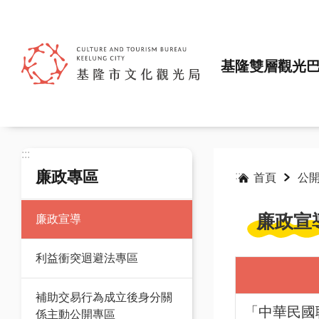
跳到主要內容區塊
基隆雙層觀光
:::
廉政專區
:::
首頁
公
廉政宣
廉政宣導
利益衝突迴避法專區
補助交易行為成立後身分關
「中華民國
係主動公開專區