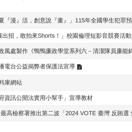
夏『漫』活，創意說『畫』」115年全國學生犯罪
廉出招，敢拍來Shorts！」校園倫理短影音競賽活動
政風處製作《鴨鴨廉政學堂系列六－清潔隊員廉能
播電台公益揭弊者保護法宣導
料庫網站
府資訊公開法實用小幫手」宣導教材
最高檢察署推出第二波「2024 VOTE 臺灣 反賄