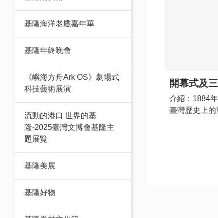
基隆海洋老鷹嘉年華
基隆年終晚會
《嶼海方舟Ark OS》劇場式
開幕式及三
科技藝術展演
介紹
：188
臺灣歷史上的
流動的港口 世界的基
彰顯了基隆在
隆-2025臺灣文博會基隆主
性，更促進了
題展覽
啟了臺灣國際
清法戰爭14
基隆美展
為了回應這個
年8月3日至1
采系列活動，
基隆好物
展區，超過1
140愛與和