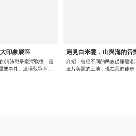
大印象展區
遇見白米甕．山與海的音
4年的清法戰爭臺灣戰役，是
介紹
：曾經不同的民族從雞籠港
重要事件。這場戰爭不僅
這片美麗的土地，現在我們徒步
戰略和航運地位的重要
白米甕」，欣賞不同風格及語言
城市發展與交通建設，開
表演，也透過市集活動連結在地
港口的新篇章。而今年是
文創商家，融合文史、藝術與生
0週年，基隆市文化觀光局
念，打造獨屬基隆的山海音樂廳
重要的歷史事件，自113
0月27日間規劃多元化的精
除了透過三大印象，三大
2件藝術作品，以『清法
平』的活動意涵回應歷史