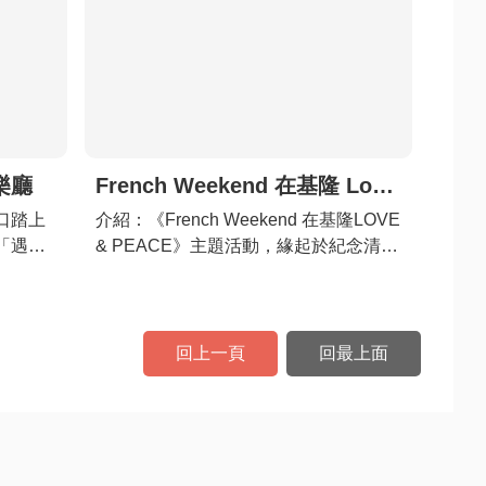
樂廳
French Weekend 在基隆 Love & Peace
口踏上
介紹
：《French Weekend 在基隆LOVE
「遇見
& PEACE》主題活動，緣起於紀念清法
的音樂
戰爭140週年與今年巴黎奧運年的契
餐飲與
機，邀請法國音樂家及藝術家，透過音
活的概
樂、藝術、飲食、時尚等多元面相，進
。
行臺灣與法國文化之全面深度交流。活
回上一頁
回最上面
動包含臺法古典與電音跨界音樂表演、
LOVE & PEACE無牆藝術展覽、臺法飲
食文化交流市集，和法式風情的戶外咖
啡廳與書報亭，在基隆體驗最法式的
French Weekend！