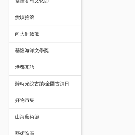
基隆眷村文化節
外，更以14
國際城市文化
愛嶼搖滾
座城市山海港
理風貌。
向大師致敬
基隆海洋文學獎
港都閱語
聽時光說古蹟/全國古蹟日
好物市集
山海藝術節
藝術進區