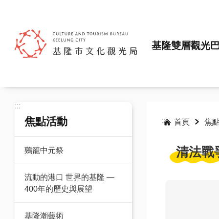
跳到主要內容區塊
基隆雙層觀光
:::
焦點活動
:::
首頁
焦
清法戰
鷄籠中元祭
流動的港口 世界的基隆 —
400年的歷史與展望
基隆潮藝術