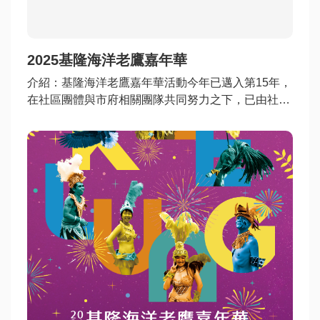
動
訊
息
2025基隆海洋老鷹嘉年華
公
介紹
：基隆海洋老鷹嘉年華活動今年已邁入第15年，
告
在社區團體與市府相關團隊共同努力之下，已由社區
資
營造發展邁向城市節慶活動， 本次活動除了精彩踩街
訊
遊行，更有大型造型氣偶、市集消費好康、煙火等多
元內容， 邀大家一同共度歡樂周末。
焦
點
活
動
旅
遊
攻
略