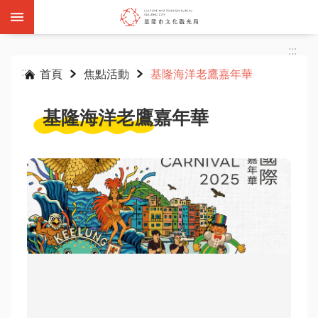
跳到主要內容區塊
:::
:::
首頁
焦點活動
基隆海洋老鷹嘉年華
基隆海洋老鷹嘉年華
基
隆
雙
層
觀
光
巴
士
活