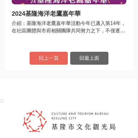
數
2024基隆海洋老鷹嘉年華
位
介紹
：基隆海洋老鷹嘉年華活動今年已邁入第14年，
專
在社區團體與市府相關團隊共同努力之下，不僅逐步
區
由社區營造發展邁向城市節慶活動，更在去年首度入
選交通部觀光署台灣觀光雙年曆全國級活動。本次活
主
動除了精彩踩街遊行，更有大型造型氣偶、市集消費
題
回上一頁
回最上面
好康及煙火表演等多元內容，邀大家一同同共度歡樂
網
周末。
站
便
民
:::
服
務
公
開