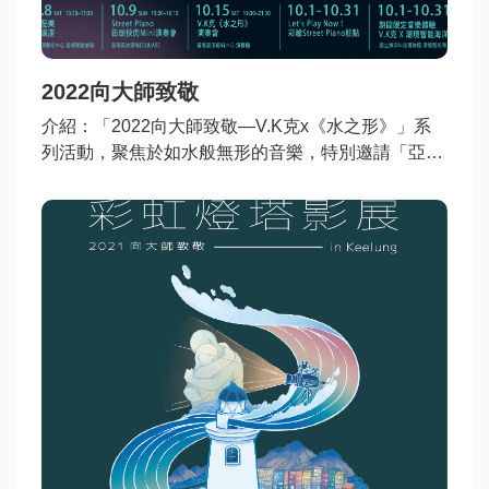
動
訊
息
2022向大師致敬
公
介紹
：「2022向大師致敬—V.K克x《水之形》」系
告
列活動，聚焦於如水般無形的音樂，特別邀請「亞洲
資
人氣流行鋼琴大師」V.K克返回家鄉，並打造一系列
訊
以音樂為題的活動現場，讓音樂瀰漫在基隆城市各角
落，化身為期間限定的美音之城。
焦
點
活
動
旅
遊
攻
略