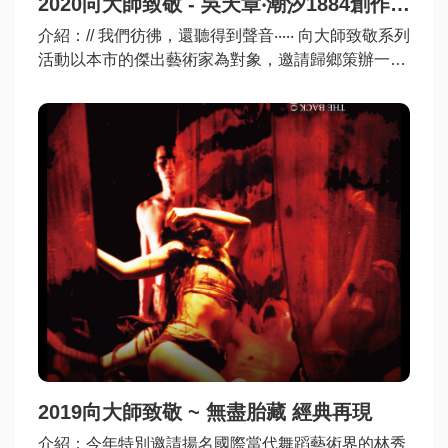
2020向大師致敬 - 吳天章‧潮汐1884創作計劃
資
介紹
：// 我們彷彿，還聽得到聲音‧‧‧‧‧ 向大師致敬系列
訊
活動以本市的傑出藝術家為對象，邀請歸鄉策辦一系
列主題性藝文活動，期盼透過藝術家歸鄉計畫，勾勒
認
出家鄉基隆在其生命中所扮演的角色，並從其眼中看
識
見這個城市不同面向的樣貌、變化與發展。透過活動
本
參與，找回基隆人認同與驕傲，並影響在藝術工作
局
者，激勵並厚植其創作能量。今年特別邀請國際知
名、兩次代表台灣參展威尼斯雙年展的吳天章老師擔
任主題藝家，回鄉與文化局策辦「2020向大師致敬‧
回
潮汐1884創作計畫」系列活動。
首
頁
網
站
導
覽
2019向大師致敬 ~ 無盡胎藏 經典再現
介紹
：今年特別邀請揚名國際當代舞蹈藝術界的林秀