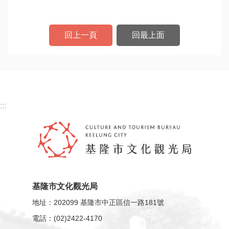
大師致敬 - 牡丹鄉情系列活動」。廖老師專擅之「哭
宣
調」獨具特色，被譽為「東方最美的詠嘆調」；2009
告
年於國家戲劇院演出《陶侃賢母》正式告別歌仔戲舞
回上一頁
回最上面
台，全心投入歌仔戲傳習教學；每年皆率薪傳歌仔戲
個
劇團回鄉演出外，也積極配合本市各藝文研習活動或
資
肢體營，與基隆在地聯結甚為契合。
保
護
專
區
:::
資
訊
圖
像
化
基隆市文化觀光局
地址：202099 基隆市中正區信一路181號
政
電話：(02)2422-4170
府