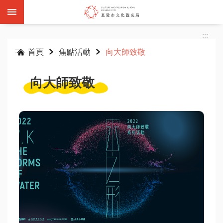
跳到主要內容區塊
:::
:::
首頁
焦點活動
向大師致敬
向大師致敬
基
隆
雙
層
觀
光
巴
士
活