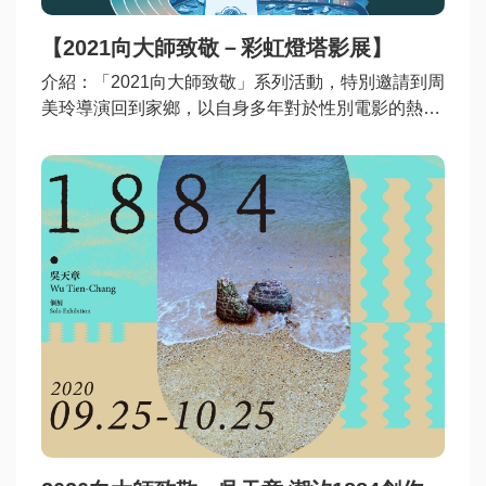
數
【2021向大師致敬－彩虹燈塔影展】
位
介紹
：「2021向大師致敬」系列活動，特別邀請到周
專
美玲導演回到家鄉，以自身多年對於性別電影的熱
區
忱，策劃專題影展致敬電影大師們。除了放映多部經
典台灣電影，也邀請藝術家們出席映後講堂，藉由影
主
像藝術的力量開啟和大眾的對話。紐約時報曾評價：
題
「台灣是亞洲同志的燈塔」，我們希望在這座文化匯
網
聚的海港城市，矗立一座電影的彩虹燈塔，照亮台灣
站
走在性別平權的路上。
便
民
服
務
公
開