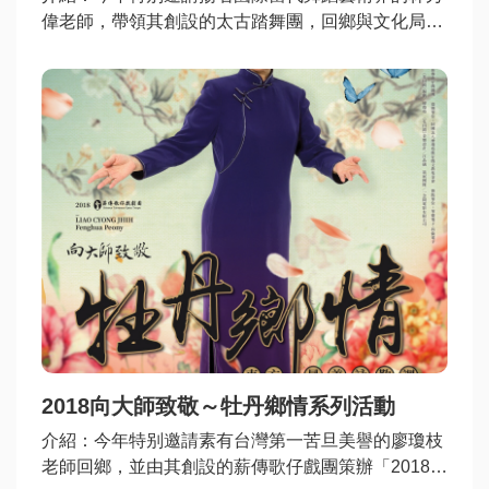
English
偉老師，帶領其創設的太古踏舞團，回鄉與文化局策
辦「2019向大師致敬 ~ 無盡胎藏 經典再現」系列活
動，其擔任第一代雲門舞者長達13年，更於1987年
資
創立太古踏舞團，當年被報章媒體喻為台灣的第二個
料
雲門，為國內外知名且具代表性之現代舞團，透過肢
開
體探索生命觸及心靈內在的感官悸動是其舞蹈特色，
放
廣受國內外藝評讚嘆、享譽國際，是國內跨領域表演
宣
藝術的全方位傑出藝文工作者。
告
隱
私
權
資
2018向大師致敬～牡丹鄉情系列活動
訊
介紹
：今年特别邀請素有台灣第一苦旦美譽的廖瓊枝
安
老師回鄉，並由其創設的薪傳歌仔戲團策辦「2018向
全