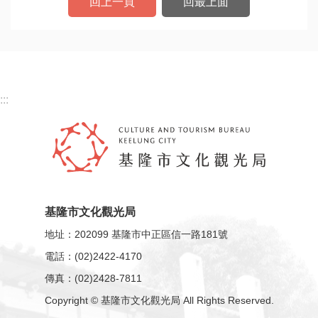
動
回上一頁
回最上面
訊
息
公
告
:::
資
訊
焦
點
活
基隆市文化觀光局
動
地址：202099 基隆市中正區信一路181號
旅
電話：(02)2422-4170
遊
傳真：(02)2428-7811
攻
Copyright © 基隆市文化觀光局 All Rights Reserved.
略