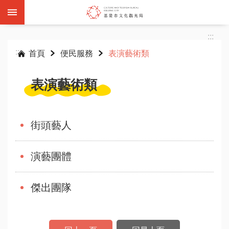
跳到主要內容區塊
:::
:::
首頁
便民服務
表演藝術類
表演藝術類
基
隆
街頭藝人
雙
層
觀
演藝團體
光
巴
傑出團隊
士
活